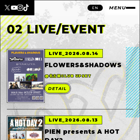
MENU
EN
02 LIVE/EVENT
LIVE
_
2026.08.14
FLOWERS&SHADOWS
@名古屋CLUB UPSET
DETAIL
LIVE
_
2026.08.13
PIEN presents A HOT