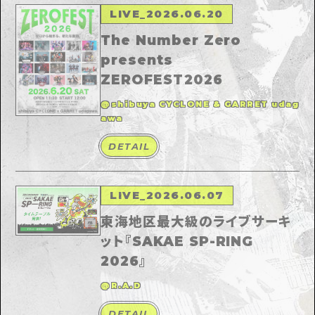
LIVE
_
2026.06.20
The Number Zero
presents
ZEROFEST2026
@shibuya CYCLONE & GARRET udag
awa
DETAIL
LIVE
_
2026.06.07
東海地区最大級のライブサーキ
ット『SAKAE SP-RING
2026』
@R.A.D
DETAIL