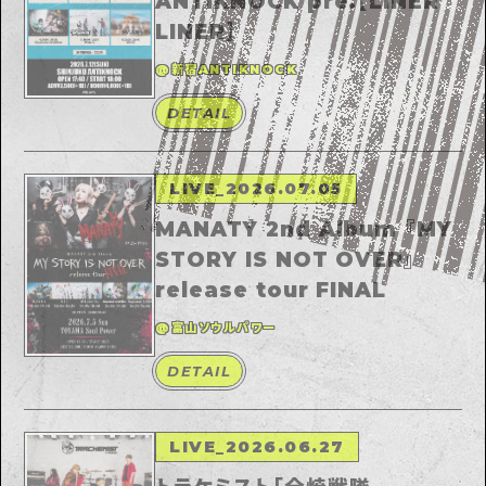
ANTIKNOCK pre.【LINER
LINER】
@新宿ANTIKNOCK
DETAIL
LIVE
_
2026.07.05
MANATY 2nd Album 『MY
STORY IS NOT OVER』
release tour FINAL
@富山ソウルパワー
DETAIL
LIVE
_
2026.06.27