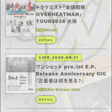
トラケミスト「全焼戦隊
OVERHEATMAN」
TOUR2026 大阪
@梅田Zeela
DETAIL
LIVE
_
2026.06.21
ワンショット pre.1st E.P.
Release Anniversary GIG
『正直者は何を見る？』
@池袋Live Garage Adm
DETAIL