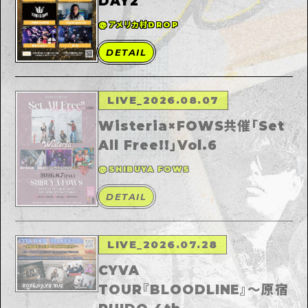
DAY2
@アメリカ村DROP
DETAIL
LIVE
_
2026.08.07
Wisteria×FOWS共催「Set
All Free!!」Vol.6
@SHIBUYA FOWS
DETAIL
LIVE
_
2026.07.28
CYVA
TOUR『BLOODLINE』～原宿