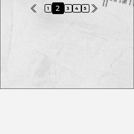
2
1
3
4
5
CONTACT
PRIVACY POLICY
©BZONE Inc. All Right Reserved.