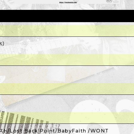
木）
スト/Lost Back'Point/BabyFaith /WONT