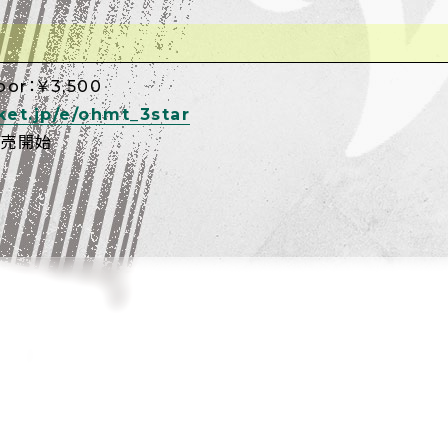
oor：￥3,500
ket.jp/e/ohmt_3star
販売開始