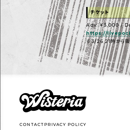
チケット
Adv：￥3,000 / D
https://livepoc
※3/26 21時から
CONTACT
PRIVACY POLICY