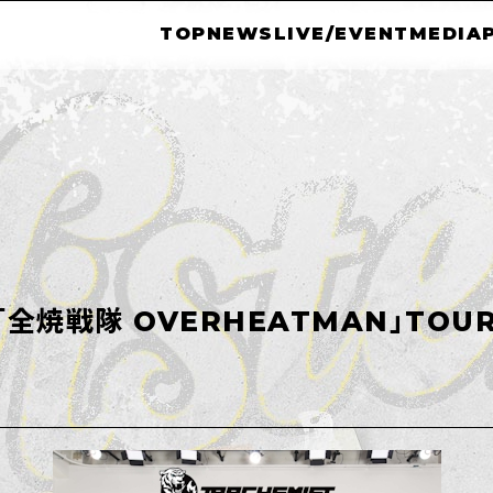
TOP
NEWS
LIVE/EVENT
MEDIA
全焼戦隊 OVERHEATMAN」TOUR