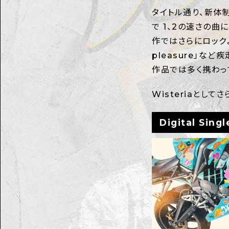
タイトル通り、新体制
で 1、2の速さの
作ではさらにロックよ
pleasure」な
作品では多く携わっ
Wisteriaとし
Digital Sing