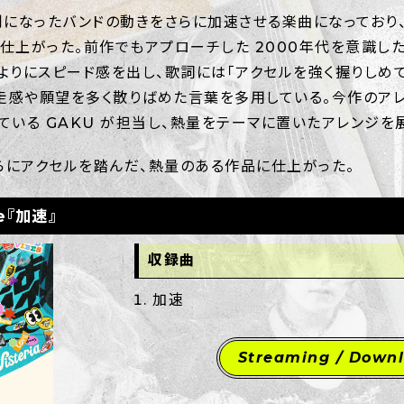
になったバンドの動きをさらに加速させる楽曲になっており、bp
曲に仕上がった。前作でもアプローチした 2000年代を意識し
りにスピード感を出し、歌詞には「アクセルを強く握りしめて」「S
ど疾走感や願望を多く散りばめた言葉を多用している。今作のアレンジ
ている GAKU が担当し、熱量をテーマに置いたアレンジを
てさらにアクセルを踏んだ、熱量のある作品に仕上がった。
le『加速』
収録曲
加速
Streaming / Down