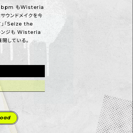
m もWisteria
たサウンドメイクを今
eize the
も Wisteria
展開している。
load