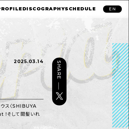
PROFILE
DISCOGRAPHY
SCHEDULE
EN
2025.03.14
SHARE
ス〈SHIBUYA
Out !そして間髪いれ