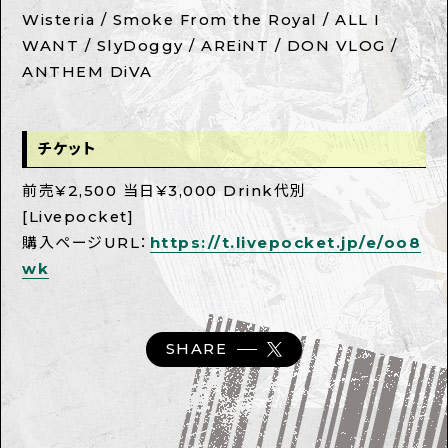
Wisteria / Smoke From the Royal / ALL I
WANT / SlyDoggy / AREiNT / DON VLOG /
ANTHEM DiVA
チケット
前売¥2,500 当日¥3,000 Drink代別
[Livepocket]
購入ページURL：
https://t.livepocket.jp/e/oo8
wk
SHARE