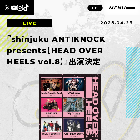
MENU
EN
2025.04.23
LIVE
『shinjuku ANTIKNOCK
presents【HEAD OVER
HEELS vol.8】』出演決定