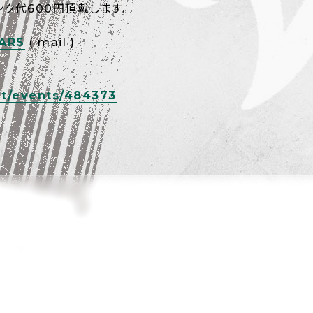
ンク代600円頂戴します。
ARS
( mail )
net/events/484373