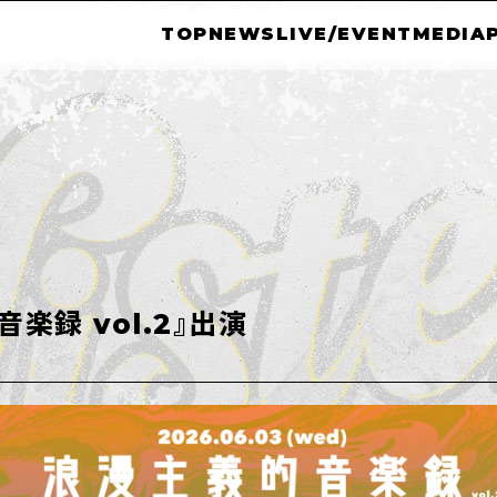
TOP
NEWS
LIVE/EVENT
MEDIA
楽録 vol.2』出演