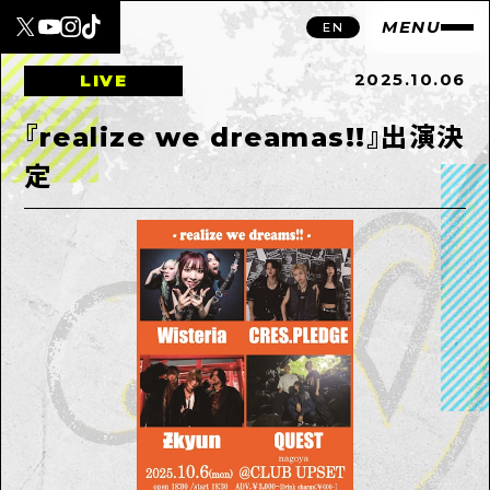
MENU
EN
2025.10.06
LIVE
『realize we dreamas!!』出演決
定