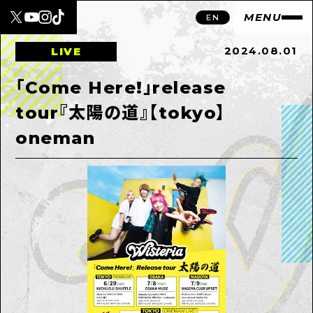
MENU
EN
2024.08.01
LIVE
「Come Here!」release
tour『太陽の道』【tokyo】
oneman